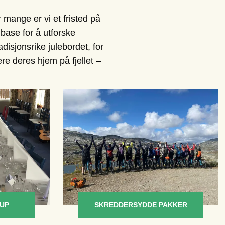
r mange er vi et fristed på
g base for å utforske
disjonsrike julebordet, for
re deres hjem på fjellet –
LUP
SKREDDERSYDDE PAKKER