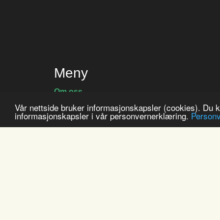
Meny
Om oss
Aktiviteter
Vår nettside bruker informasjonskapsler (cookies). Du 
informasjonskapsler i vår personvernerklæring.
Personv
Bestilling
Finn oss
Historie
Bærekraft
Bestillingsvilkår