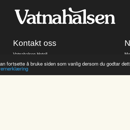
Kontakt oss
N
Vatnahalsen Hotell
Me
5718 Myrdal
på
kan fortsette å bruke siden som vanlig dersom du godtar det
ernerklæring
telefon: 57 63 37 22
post@vatnahalsen.no