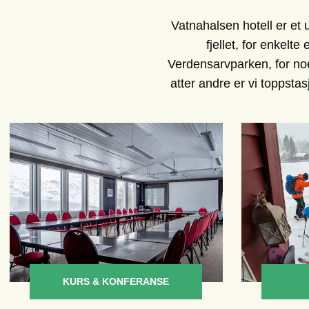
Vatnahalsen hotell er et u
fjellet, for enkelte
Verdensarvparken, for noen
atter andre er vi toppsta
KURS & KONFERANSE