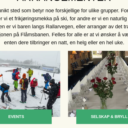
nikt sted som betyr noe forskjellige for ulike grupper. Fo
 er vi et frikjøringsmekka på ski, for andre er vi en naturli
 er vi baren langs Rallarvegen, eller arrangør av det tra
sjonen på Flåmsbanen. Felles for alle er at vi ønsker å væ
enten dere tilbringer en natt, en helg eller en hel uke.
EVENTS
SELSKAP & BRYL