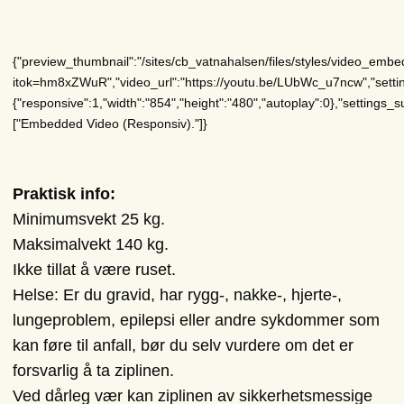
{"preview_thumbnail":"/sites/cb_vatnahalsen/files/styles/video_e
itok=hm8xZWuR","video_url":"https://youtu.be/LUbWc_u7ncw","settin
{"responsive":1,"width":"854","height":"480","autoplay":0},"settings_
["Embedded Video (Responsiv)."]}
Praktisk info:
Minimumsvekt 25 kg.
Maksimalvekt 140 kg.
Ikke tillat å være ruset.
Helse: Er du gravid, har rygg-, nakke-, hjerte-,
lungeproblem, epilepsi eller andre sykdommer som
kan føre til anfall, bør du selv vurdere om det er
forsvarlig å ta ziplinen.
Ved dårleg vær kan ziplinen av sikkerhetsmessige